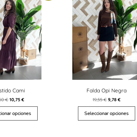
stido Cami
Falda Opi Negra
,50
€
10,75
€
19,55
€
9,78
€
cionar opciones
Seleccionar opciones