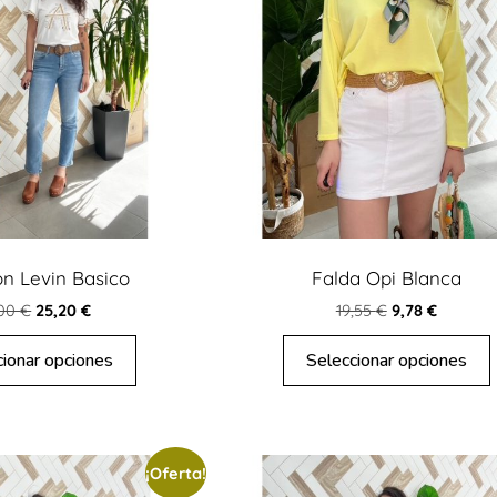
on Levin Basico
Falda Opi Blanca
,00
€
25,20
€
19,55
€
9,78
€
cionar opciones
Seleccionar opciones
¡Oferta!