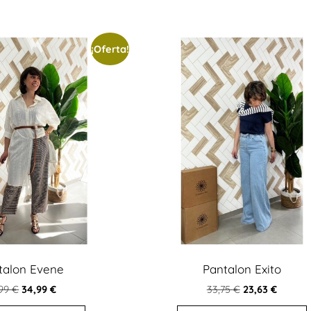
¡Oferta!
talon Evene
Pantalon Exito
,99
€
34,99
€
33,75
€
23,63
€