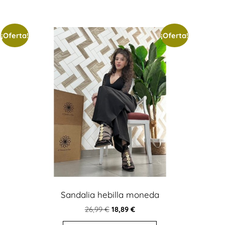
¡Oferta!
¡Oferta!
Sandalia hebilla moneda
26,99
€
18,89
€