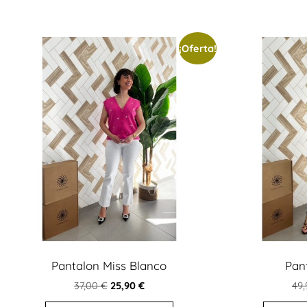
¡Oferta!
Pantalon Miss Blanco
Pan
37,00
€
25,90
€
49