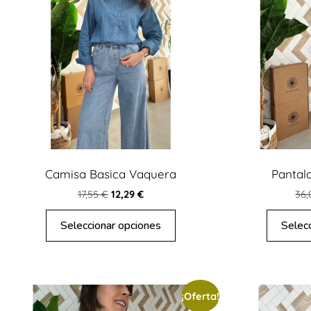
Camisa Basica Vaquera
Pantal
17,55
€
12,29
€
36
Seleccionar opciones
Selec
¡Oferta!