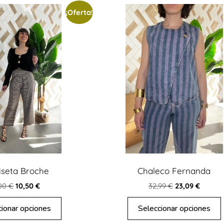
¡Oferta!
seta Broche
Chaleco Fernanda
,00
€
10,50
€
32,99
€
23,09
€
cionar opciones
Seleccionar opciones