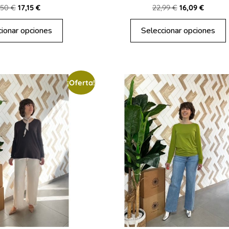
,50
€
17,15
€
22,99
€
16,09
€
cionar opciones
Seleccionar opciones
¡Oferta!