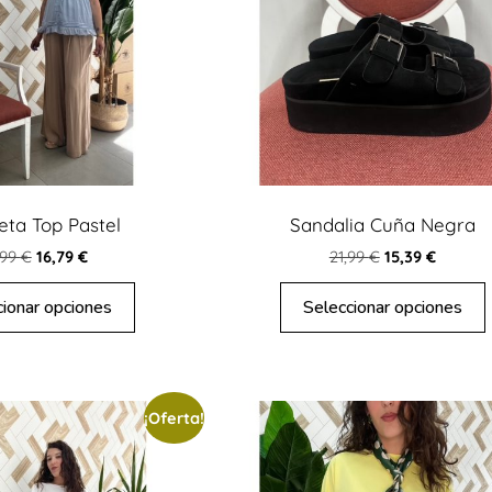
eta Top Pastel
Sandalia Cuña Negra
,99
€
16,79
€
21,99
€
15,39
€
cionar opciones
Seleccionar opciones
¡Oferta!