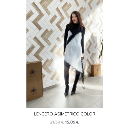
LENCERO ASIMETRICO COLOR
21,50
€
15,05
€