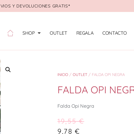
VIOS Y DEVOLUCIONES GRATIS*
SHOP
OUTLET
REGALA
CONTACTO
INICIO
/
OUTLET
/ FALDA OPI NEGRA
FALDA OPI NEG
Falda Opi Negra
19,55
€
9,78
€