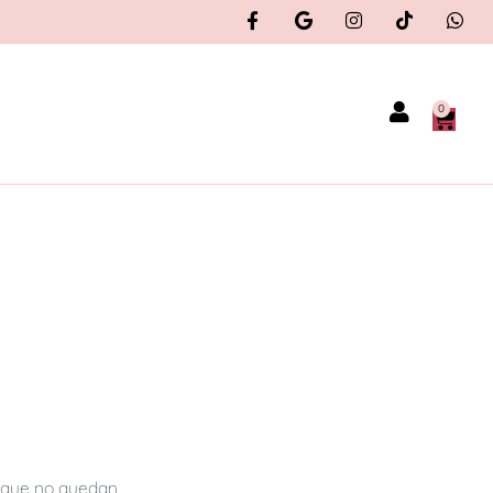
0
orque no quedan