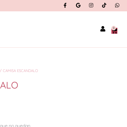
0
/ CAMISA ESCANDALO
DALO
orque no quedan