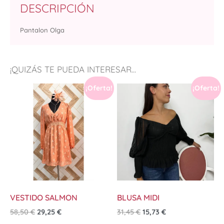
DESCRIPCIÓN
Pantalon Olga
¡QUIZÁS TE PUEDA INTERESAR...
¡Oferta!
¡Oferta!
VESTIDO SALMON
BLUSA MIDI
58,50
€
29,25
€
31,45
€
15,73
€