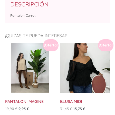
DESCRIPCIÓN
Pantalon Carrot
¡QUIZÁS TE PUEDA INTERESAR...
¡Oferta!
¡Oferta!
PANTALON IMAGINE
BLUSA MIDI
19,90
€
9,95
€
31,45
€
15,73
€