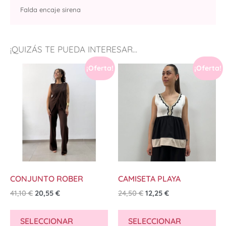
Falda encaje sirena
¡QUIZÁS TE PUEDA INTERESAR...
¡Oferta!
¡Oferta!
CONJUNTO ROBER
CAMISETA PLAYA
41,10
€
20,55
€
24,50
€
12,25
€
SELECCIONAR
SELECCIONAR