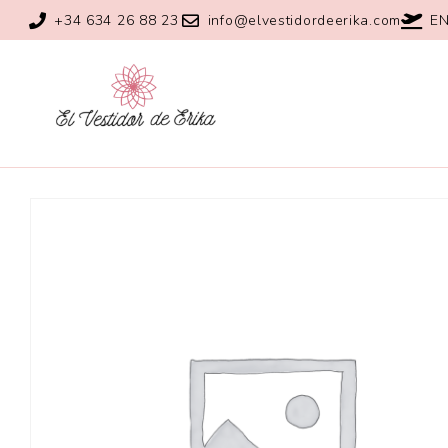
+34 634 26 88 23
info@elvestidordeerika.com
EN