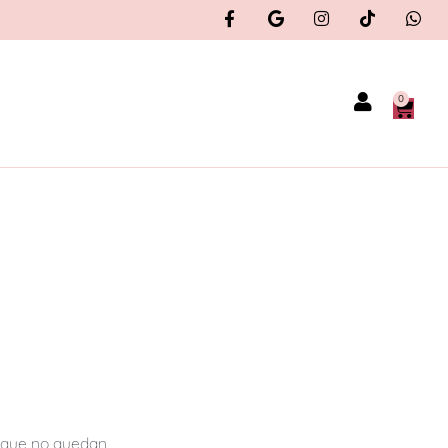
0
orque no quedan