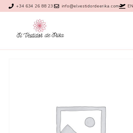
+34 634 26 88 23
info@elvestidordeerika.com
EN