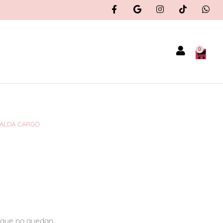
0
FALDA CARGO
orque no quedan