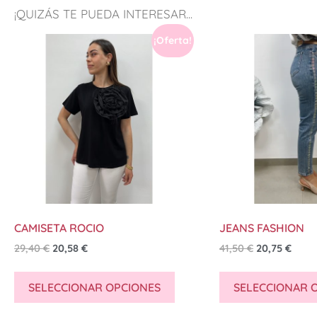
¡QUIZÁS TE PUEDA INTERESAR...
¡Oferta!
CAMISETA ROCIO
JEANS FASHION
29,40
€
20,58
€
41,50
€
20,75
€
SELECCIONAR OPCIONES
SELECCIONAR 