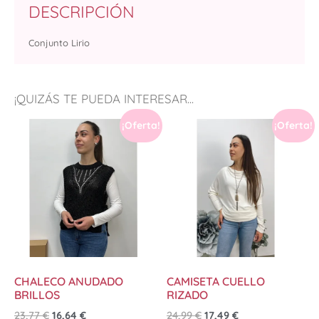
DESCRIPCIÓN
Conjunto Lirio
¡QUIZÁS TE PUEDA INTERESAR...
¡Oferta!
¡Oferta!
CHALECO ANUDADO
CAMISETA CUELLO
BRILLOS
RIZADO
23,77
€
16,64
€
24,99
€
17,49
€