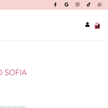
0
A
 SOFIA
orque no quedan