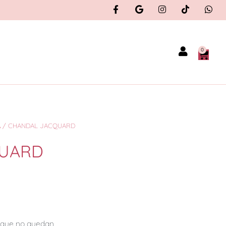
0
A
/ CHANDAL JACQUARD
QUARD
orque no quedan