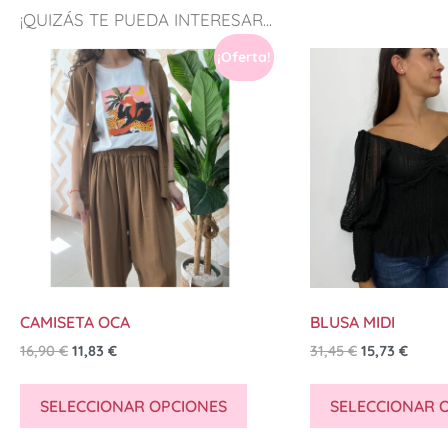
¡QUIZÁS TE PUEDA INTERESAR...
¡Oferta!
CAMISETA OCA
BLUSA MIDI
16,90
€
11,83
€
31,45
€
15,73
€
SELECCIONAR OPCIONES
SELECCIONAR 