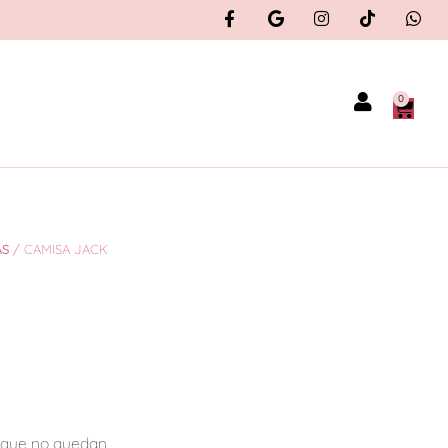
0
AS
/ CAMISA JACK
orque no quedan