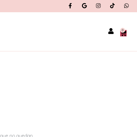
0
orque no quedan