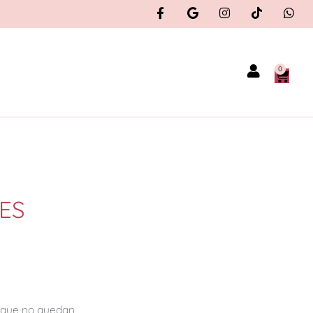
0
ES
orque no quedan