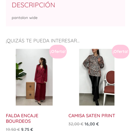
DESCRIPCIÓN
pantalon wide
¡QUIZÁS TE PUEDA INTERESAR...
¡Oferta!
¡Oferta!
FALDA ENCAJE
CAMISA SATEN PRINT
BOURDEOS
32,00
€
16,00
€
19,50
€
9,75
€