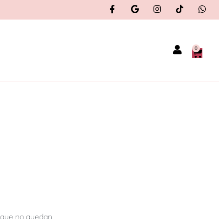
0
orque no quedan