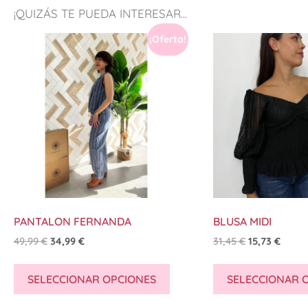
¡QUIZÁS TE PUEDA INTERESAR...
¡Oferta!
PANTALON FERNANDA
BLUSA MIDI
49,99
€
34,99
€
31,45
€
15,73
€
SELECCIONAR OPCIONES
SELECCIONAR 