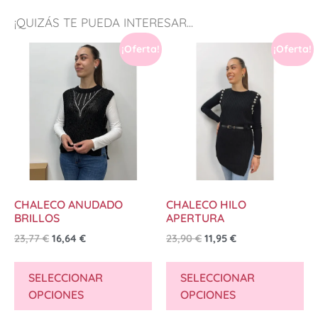
¡QUIZÁS TE PUEDA INTERESAR...
¡Oferta!
¡Oferta!
CHALECO ANUDADO
CHALECO HILO
BRILLOS
APERTURA
23,77
€
16,64
€
23,90
€
11,95
€
SELECCIONAR
SELECCIONAR
OPCIONES
OPCIONES