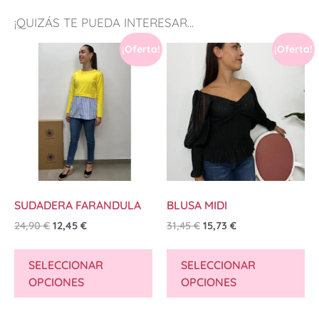
¡QUIZÁS TE PUEDA INTERESAR...
¡Oferta!
¡Oferta!
SUDADERA FARANDULA
BLUSA MIDI
24,90
€
12,45
€
31,45
€
15,73
€
SELECCIONAR
SELECCIONAR
OPCIONES
OPCIONES