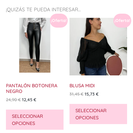
¡QUIZÁS TE PUEDA INTERESAR...
¡Oferta!
¡Oferta!
PANTALÓN BOTONERA
BLUSA MIDI
NEGRO
31,45
€
15,73
€
24,90
€
12,45
€
SELECCIONAR
SELECCIONAR
OPCIONES
OPCIONES