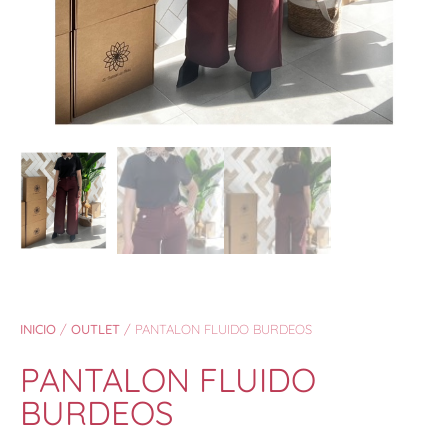
INICIO
/
OUTLET
/ PANTALON FLUIDO BURDEOS
PANTALON FLUIDO
BURDEOS