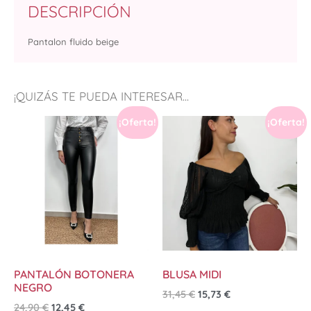
DESCRIPCIÓN
Pantalon fluido beige
¡QUIZÁS TE PUEDA INTERESAR...
¡Oferta!
¡Oferta!
PANTALÓN BOTONERA
BLUSA MIDI
NEGRO
31,45
€
15,73
€
24,90
€
12,45
€