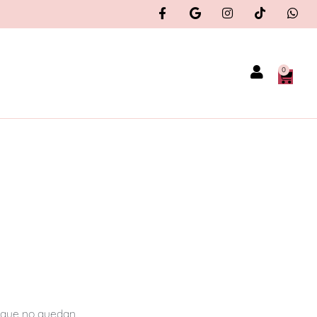
0
X
orque no quedan