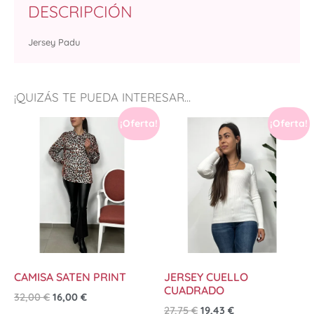
DESCRIPCIÓN
Jersey Padu
¡QUIZÁS TE PUEDA INTERESAR...
¡Oferta!
¡Oferta!
CAMISA SATEN PRINT
JERSEY CUELLO
CUADRADO
32,00
€
16,00
€
27,75
€
19,43
€