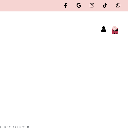
0
orque no quedan