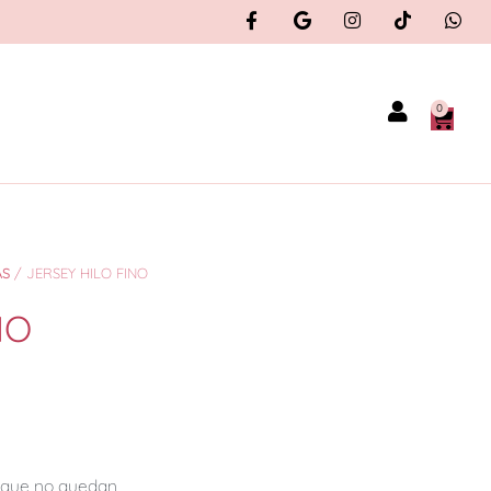
0
AS
/ JERSEY HILO FINO
NO
orque no quedan