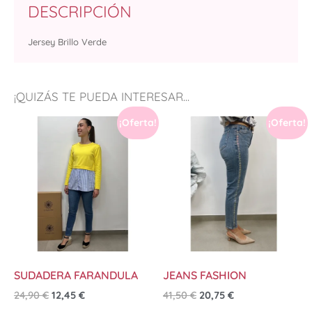
DESCRIPCIÓN
Jersey Brillo Verde
¡QUIZÁS TE PUEDA INTERESAR...
¡Oferta!
¡Oferta!
SUDADERA FARANDULA
JEANS FASHION
24,90
€
12,45
€
41,50
€
20,75
€