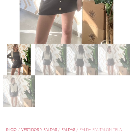
INICIO
/
VESTIDOS Y FALDAS
/
FALDAS
/ FALDA PANTALON TELA