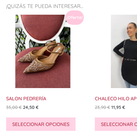
¡QUIZÁS TE PUEDA INTERESAR...
¡Oferta!
SALON PEDRERÍA
CHALECO HILO A
35,00
€
24,50
€
23,90
€
11,95
€
SELECCIONAR OPCIONES
SELECCIONAR 