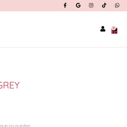
0
GREY
orque no quedan