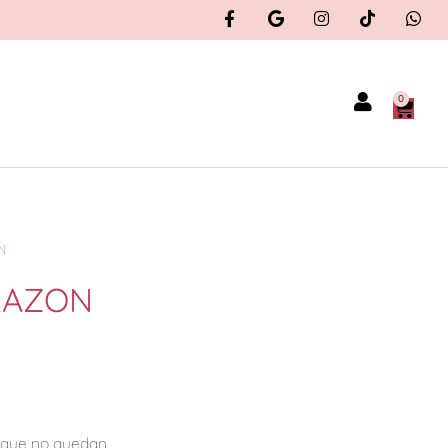
0
N
RAZON
orque no quedan