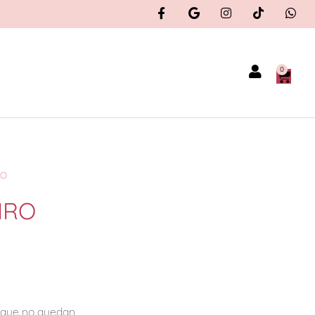
0
RO
IRO
orque no quedan