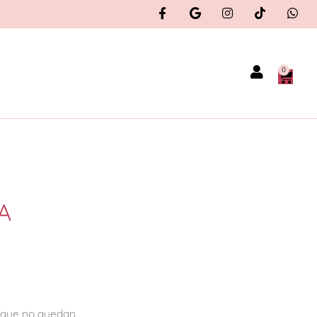
0
A
orque no quedan