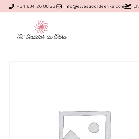
+34 634 26 88 23
info@elvestidordeerika.com
EN