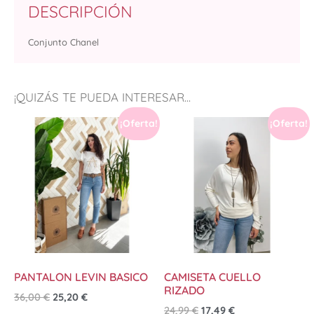
DESCRIPCIÓN
Conjunto Chanel
¡QUIZÁS TE PUEDA INTERESAR...
¡Oferta!
¡Oferta!
PANTALON LEVIN BASICO
CAMISETA CUELLO
RIZADO
36,00
€
25,20
€
24,99
€
17,49
€