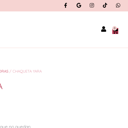
0
ORAS
/ CHAQUETA YARA
A
orque no quedan