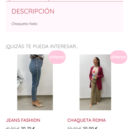
DESCRIPCIÓN
Chaqueta hielo
¡QUIZÁS TE PUEDA INTERESAR...
¡Oferta!
¡Oferta!
JEANS FASHION
CHAQUETA ROMA
41,50
€
20,75
€
39,99
€
20,00
€