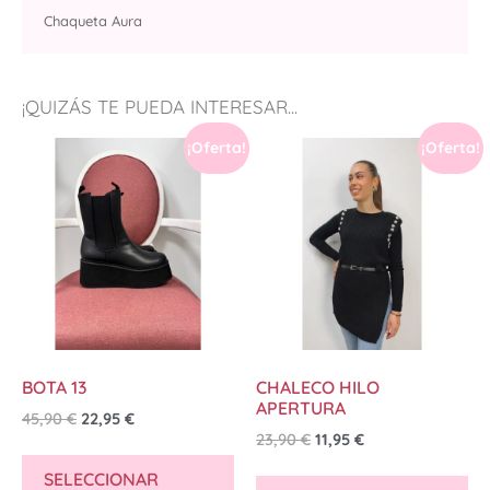
Chaqueta Aura
¡QUIZÁS TE PUEDA INTERESAR...
¡Oferta!
¡Oferta!
BOTA 13
CHALECO HILO
APERTURA
45,90
€
22,95
€
23,90
€
11,95
€
SELECCIONAR