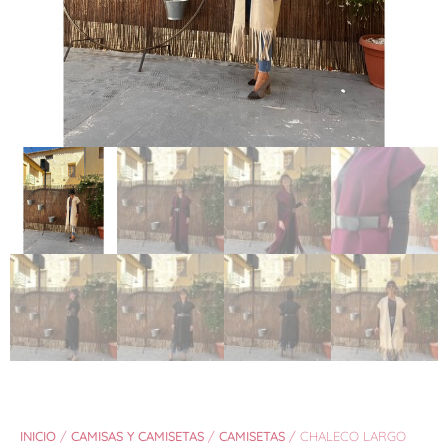
INICIO
/
CAMISAS Y CAMISETAS
/
CAMISETAS
/ CHALECO LARGO