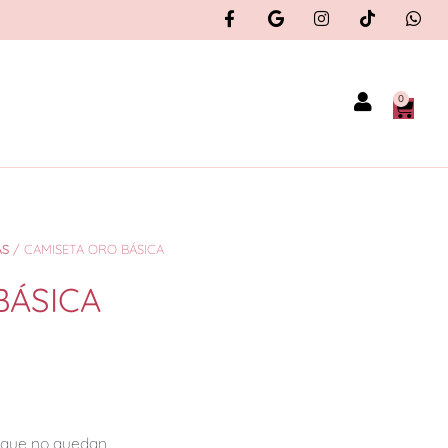
0
AS
/ CAMISETA ORO BÁSICA
BÁSICA
orque no quedan