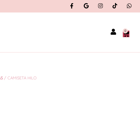
0
AS
/ CAMISETA HILO