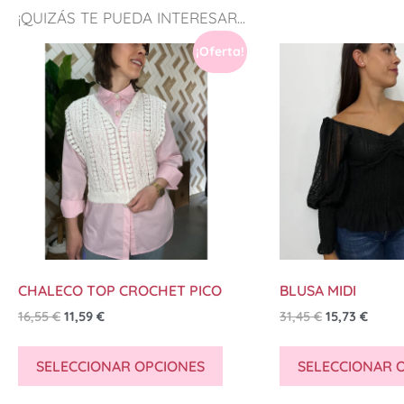
¡QUIZÁS TE PUEDA INTERESAR...
¡Oferta!
CHALECO TOP CROCHET PICO
BLUSA MIDI
16,55
€
11,59
€
31,45
€
15,73
€
SELECCIONAR OPCIONES
SELECCIONAR 