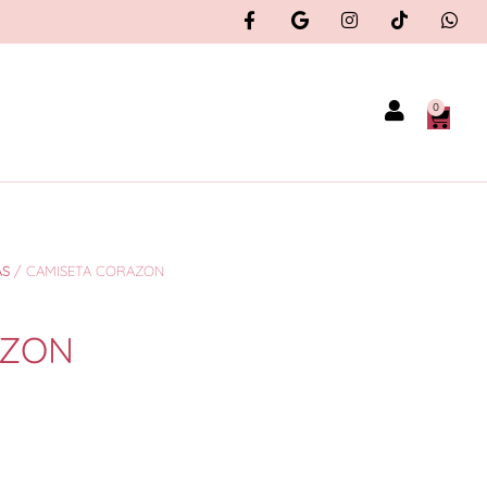
0
AS
/ CAMISETA CORAZON
AZON