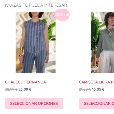
¡QUIZÁS TE PUEDA INTERESAR...
¡Oferta!
CHALECO FERNANDA
CAMISETA LICRA F
32,99
€
23,09
€
21,50
€
15,05
€
SELECCIONAR OPCIONES
SELECCIONAR 