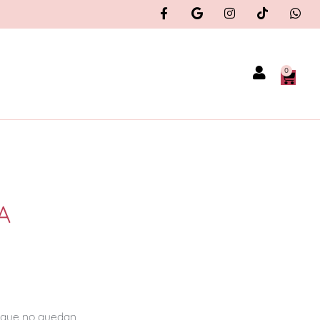
0
A
orque no quedan