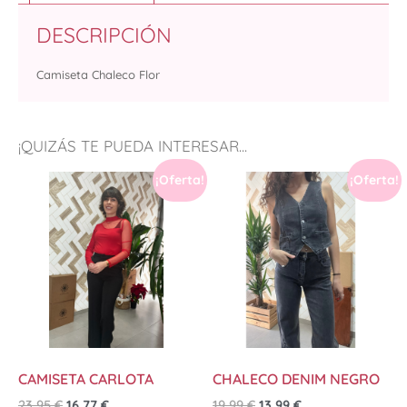
DESCRIPCIÓN
Camiseta Chaleco Flor
¡QUIZÁS TE PUEDA INTERESAR...
¡Oferta!
¡Oferta!
CAMISETA CARLOTA
CHALECO DENIM NEGRO
23,95
€
16,77
€
19,99
€
13,99
€