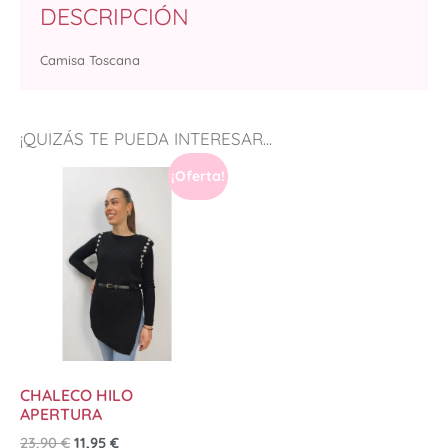
DESCRIPCIÓN
Camisa Toscana
¡QUIZÁS TE PUEDA INTERESAR...
¡Oferta!
CHALECO HILO
APERTURA
23,90
€
11,95
€