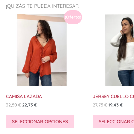
¡QUIZÁS TE PUEDA INTERESAR...
¡Oferta!
CAMISA LAZADA
JERSEY CUELLO 
32,50
€
22,75
€
27,75
€
19,43
€
SELECCIONAR OPCIONES
SELECCIONAR 