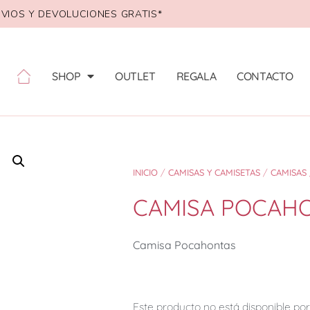
VIOS Y DEVOLUCIONES GRATIS*
SHOP
OUTLET
REGALA
CONTACTO
INICIO
/
CAMISAS Y CAMISETAS
/
CAMISAS
CAMISA POCAH
Camisa Pocahontas
Este producto no está disponible p