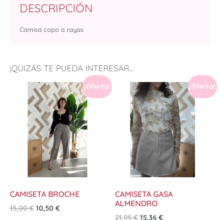
DESCRIPCIÓN
Camisa copo a rayas
¡QUIZÁS TE PUEDA INTERESAR...
¡Oferta!
¡Oferta!
CAMISETA BROCHE
CAMISETA GASA
ALMENDRO
15,00
€
10,50
€
21,95
€
15,36
€